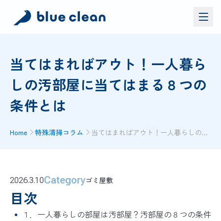
サービス
当てはまればアウト！一人暮ら
バイオリカバリー
®
しの汚部屋に当てはまる８つの
施工実績
条件とは
ブルークリーンについて
お問い合わせ
Home
特殊清掃コラム
当てはまればアウト！一人暮らしの汚部屋に当てはまる８つの条件とは
資料ダウンロード
お問い合わせ
Category
ゴミ屋敷
2026.3.10
お電話でのお問い合わせ
0120-552-052
目次
１．一人暮らしの部屋は汚部屋？汚部屋の８つの条件