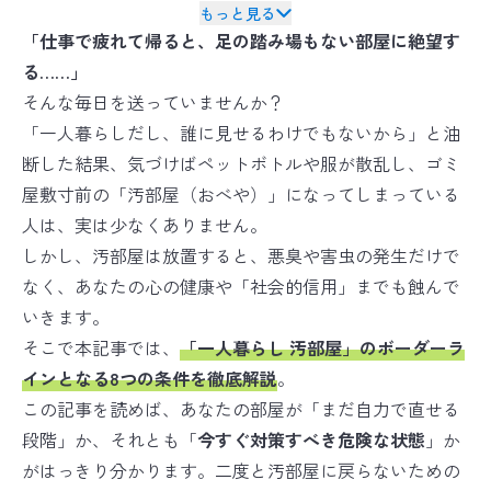
バイオリカバリー
は米国ABRAの規格を
®
もっと見る
日本国内向けに適応した空間衛生のための規格です
「仕事で疲れて帰ると、足の踏み場もない部屋に絶望す
る……」
そんな毎日を送っていませんか？
「一人暮らしだし、誰に見せるわけでもないから」と油
断した結果、気づけばペットボトルや服が散乱し、ゴミ
屋敷寸前の「汚部屋（おべや）」になってしまっている
人は、実は少なくありません。
しかし、汚部屋は放置すると、悪臭や害虫の発生だけで
なく、あなたの心の健康や「社会的信用」までも蝕んで
いきます。
そこで本記事では、
「一人暮らし 汚部屋」のボーダーラ
インとなる8つの条件を徹底解説
。
この記事を読めば、あなたの部屋が「まだ自力で直せる
段階」か、それとも「
今すぐ対策すべき危険な状態
」か
がはっきり分かります。二度と汚部屋に戻らないための