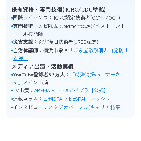
保有資格・専門技術(IICRC/CDC準拠)
国際ライセンス：IICRC認定技術者(CCMT/OCT)
専門技術
：カビ除去(Goldmorr認定)/ペストコント
ロール技能師
災害支援
：災害復旧技術者(JRES認定)
自治体講師
：横浜市栄区
「ごみ屋敷解消と再発防止
支援」
メディア出演・活動実績
YouTube登録者5.3万人
：
「特殊清掃ch｜すーさ
ん」
メイン出演
TV出演：
ABEMA Prime #アベプラ【公式】
連載コラム：
日刊SPA!
/
bizSPA!フレッシュ
インタビュー：
スタジオパーソル(キャリア特集)
無料ダウンロード