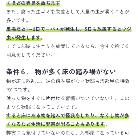
くほどの異臭を放ちます
。
また、腐った生ゴミを栄養として大量の虫が湧くことが
多いです。
夏場だと
1～2日でコバエが発生し、5日も放置するとウジ
虫が発生
します
。
すでに部屋に生ゴミを放置しているなら、今すぐ捨てる
用意をしてください。
条件６. 物が多く床の踏み場がない
物が床に散乱し、足の踏み場がない状態も汚部屋の特徴
の1つです。
使った物をすぐに片付ける習慣がついていないと、この
ような状態になってしまいます。
すると床にある物を
踏んで怪我をしたり、なくし物が多
くなるなど
生活に弊害
が出ることもあります
。
弊害にも気付けていないのなら、汚部屋になっている可