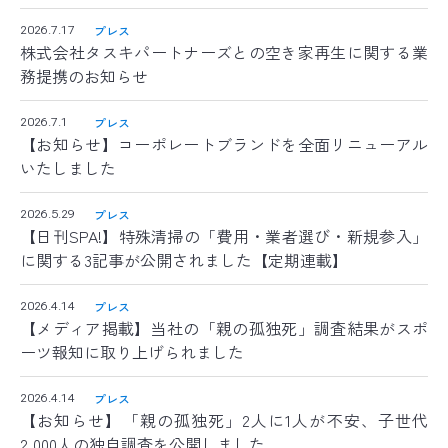
バイオリカバリー
は米国ABRAの規格を
®
日本国内向けに適応した空間衛生のための規格です
プレス
2026.7.17
株式会社タスキパートナーズとの空き家再生に関する業
務提携のお知らせ
プレス
2026.7.1
【お知らせ】コーポレートブランドを全面リニューアル
いたしました
プレス
2026.5.29
【日刊SPA!】特殊清掃の「費用・業者選び・新規参入」
に関する3記事が公開されました【定期連載】
プレス
2026.4.14
【メディア掲載】当社の「親の孤独死」調査結果がスポ
ーツ報知に取り上げられました
プレス
2026.4.14
【お知らせ】「親の孤独死」2人に1人が不安、子世代
2,000人の独自調査を公開しました