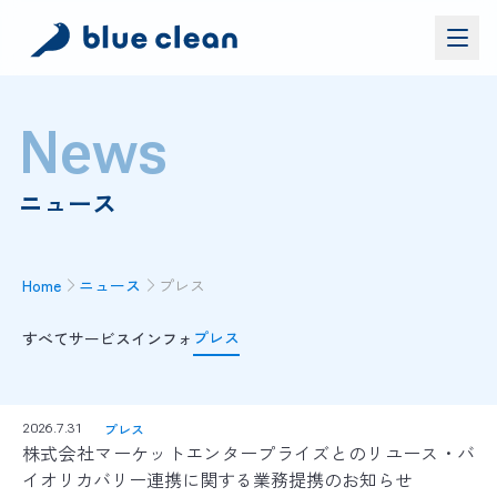
サービス
News
バイオリカバリー
®
施工実績
ニュース
ブルークリーンについて
お問い合わせ
Home
ニュース
プレス
プレス
すべて
サービス
インフォ
資料ダウンロード
お問い合わせ
お電話でのお問い合わせ
プレス
2026.7.31
0120-552-052
株式会社マーケットエンタープライズとのリユース・バ
イオリカバリー連携に関する業務提携のお知らせ