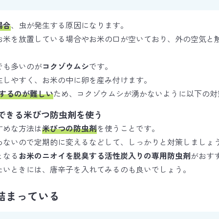
場合
、虫が発生する原因になります。
お米を放置している場合やお米の口が空いており、外の空気と
でも多いのが
コクゾウムシ
です。
生しやすく、お米の中に卵を産み付けます。
除するのが難しい
ため、コクゾウムシが湧かないように以下の対
できる米びつ防虫剤を使う
すめな方法は
米びつの防虫剤
を使うことです。
わないので定期的に変えるなどして、しっかりと対策しましょ
となる
お米のニオイを脱臭する活性炭入りの専用防虫剤
がおす
たいときには、唐辛子を入れてみるのも良いでしょう。
詰まっている