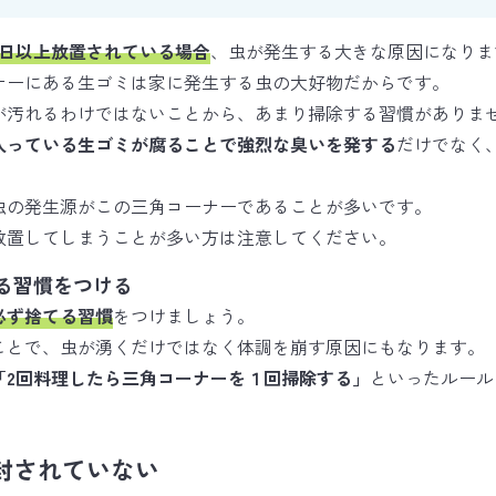
3日以上放置されている場合
、虫が発生する大きな原因になりま
ナーにある生ゴミは家に発生する虫の大好物だからです。
が汚れるわけではないことから、あまり掃除する習慣がありま
入っている生ゴミが腐ることで強烈な臭いを発する
だけでなく
虫の発生源がこの三角コーナーであることが多いです。
放置してしまうことが多い方は注意してください。
る習慣をつける
必ず捨てる習慣
をつけましょう。
ことで、虫が湧くだけではなく体調を崩す原因にもなります。
「2回料理したら三角コーナーを１回掃除する」
といったルール
。
封されていない