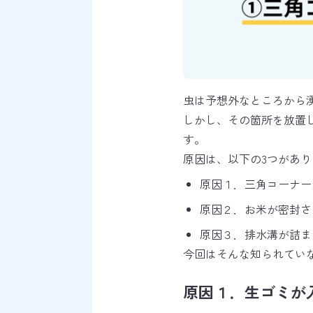
虫は予想外なところから
しかし、その箇所を
放置
す。
原因は、以下の3つがあり
原因１．三角コーナー
原因２．お米が密封さ
原因３．排水溝が詰ま
今回はそんな知られてい
原因１．生ゴミが