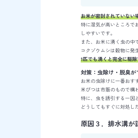
お米が密封されていない
特に湿気が高いところで
しやすいです。
また、お米に湧く虫の中
コクゾウムシは穀物に発
1匹でも湧くと完全に駆
対策：虫除け・脱臭が
お米の虫除けに一番おす
米びつは市販のもので構
特に、虫を誘引する一因
どうしてもすぐに対処し
原因３．排水溝が