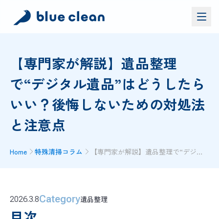
サービス
【専門家が解説】遺品整理
バイオリカバリー
®
で“デジタル遺品”はどうしたら
施工実績
いい？後悔しないための対処法
ブルークリーンについて
お問い合わせ
と注意点
資料ダウンロード
お問い合わせ
Home
特殊清掃コラム
【専門家が解説】遺品整理で“デジタル遺品”はどうしたらいい？後悔しないための対処法と注意点
お電話でのお問い合わせ
0120-552-052
Category
遺品整理
2026.3.8
目次