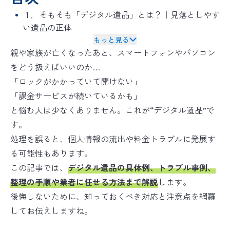
バイオリカバリー
は米国ABRAの規格を
®
日本国内向けに適応した空間衛生のための規格です
１．そもそも「デジタル遺品」とは？｜見落としやす
い遺品の正体
もっと見る
親や家族が亡くなったあと、スマートフォンやパソコン
をどう扱えばいいのか…
「ロックがかかっていて開けない」
「課金サービスが続いているかも」
と悩む人は少なくありません。これが“デジタル遺品”で
す。
処理を誤ると、個人情報の流出や料金トラブルに発展す
る可能性もあります。
この記事では、
デジタル遺品の具体例、トラブル事例、
整理の手順や業者に任せる方法まで解説
します。
後悔しないために、知っておくべき対応と注意点を網羅
してお伝えしますね。