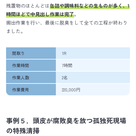
残置物のほとんどは
缶詰や調味料などの生ものが多く、1
時間ほどで中見出し作業は完了
。
搬出作業を行い、最後に脱臭をして全ての工程が終わり
ました。
間取り
1R
作業時間
7時間
作業人数
2名
作業費用
220,000円
事例５．頭皮が腐敗臭を放つ孤独死現場
の特殊清掃