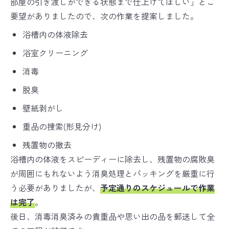
部屋の引き渡しができる状態まで仕上げてほしい」とご
要望がありましたので、次の作業を提案しました。
浴槽内の体液除去
浴室クリーニング
消毒
脱臭
壁紙剥がし
重品の捜索(形見分け)
残置物の撤去
浴槽内の体液をスピーディーに除去し、残置物の腐敗臭
が周囲にもれないよう消臭処理とパッキングを厳重に行
う必要がありましたが、
予定通りのスケジュールで作業
は完了
。
後日、消毒消臭済みの貴重品や思い出の品を郵送して全