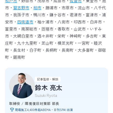
松戸市
・野田市・茂原市・成田市・
佐倉市
・東金市・旭
市・
習志野市
・
柏市
・勝浦市・市原市・流山市・八千代
市・我孫子市・鴨川市・鎌ケ谷市・君津市・富津市・浦
安市・
四街道市
・袖ケ浦市・八街市・印西市・白井市・
富里市・南房総市・匝瑳市・香取市・山武市・いすみ
市・大網白里市・酒々井町・栄町・神崎町・多古町・東
庄町・九十九里町・芝山町・横芝光町・一宮町・睦沢
町・長生村・白子町・長柄町・長南町・大多喜町・御宿
町・鋸南町
記事監修・解説
鈴木 亮太
Suzuki Ryota
取締役 / 環境復旧対策部 部長
現場施工4,400件超
ABEMA・日刊SPA! 出演