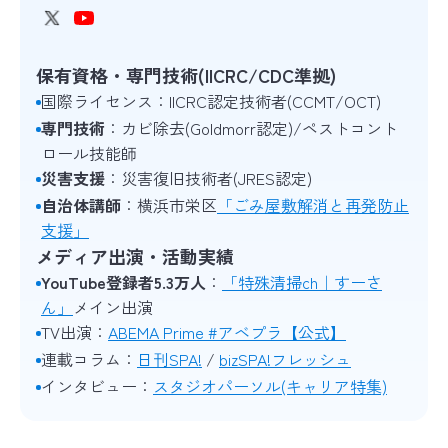
保有資格・専門技術(IICRC/CDC準拠)
国際ライセンス：IICRC認定技術者(CCMT/OCT)
専門技術
：カビ除去(Goldmorr認定)/ペストコント
ロール技能師
災害支援
：災害復旧技術者(JRES認定)
自治体講師
：横浜市栄区
「ごみ屋敷解消と再発防止
支援」
メディア出演・活動実績
YouTube登録者5.3万人
：
「特殊清掃ch｜すーさ
ん」
メイン出演
TV出演：
ABEMA Prime #アベプラ【公式】
連載コラム：
日刊SPA!
/
bizSPA!フレッシュ
インタビュー：
スタジオパーソル(キャリア特集)
無料ダウンロード