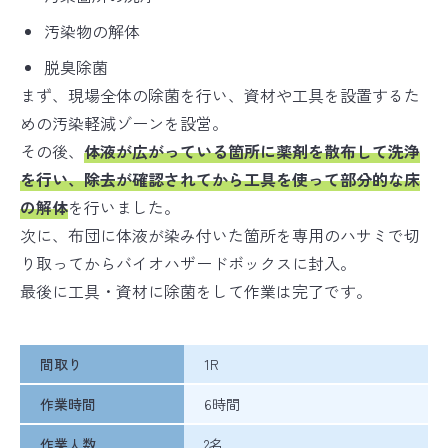
汚染物の解体
脱臭除菌
まず、現場全体の除菌を行い、資材や工具を設置するた
めの汚染軽減ゾーンを設営。
その後、
体液が広がっている箇所に薬剤を散布して洗浄
を行い、除去が確認されてから工具を使って部分的な床
の解体
を行いました。
次に、布団に体液が染み付いた箇所を専用のハサミで切
り取ってからバイオハザードボックスに封入。
最後に工具・資材に除菌をして作業は完了です。
間取り
1R
作業時間
6時間
作業人数
2名