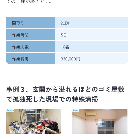
ての工程が終了です。
間取り
2LDK
作業時間
5日
作業人数
16名
作業費用
930,000円
事例３．玄関から溢れるほどのゴミ屋敷
で孤独死した現場での特殊清掃