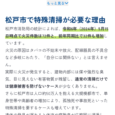
バイオリカバリー
は米国ABRAの規格を
®
もっと見る
日本国内向けに適応した空間衛生のための規格です
松戸市で特殊清掃が必要な理由
松戸市消防局の統計によれば、
令和6年（2024年）5月15
日時点で火災件数は72件と、前年同期比で32件も増加
し
ています 。
火災の原因はタバコの不始末や放火、配線器具の不具合
など多岐にわたり、「自分には関係ない」とは言えませ
ん。
実際に火災が発生すると、建物内部には煤や強烈な臭
気、目に見えない有害物質が残留し、
通常の清掃だけで
は健康被害を防げないケース
が少なくありません。
さらに松戸市は人口約50万人を抱える大規模都市で、単
身世帯や高齢者の増加により、孤独死や事故死といった
特殊清掃を要するケースも増えています。
遺体の発見が遅れると体液や腐敗臭が広範囲に浸透し、