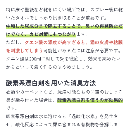
特に床や壁紙など乾きにくい場所では、スプレー後に乾
いたタオルでしっかり拭き取ることが重要です。
中和した尿成分まで除去することで、臭いの再発防止だ
けでなく、カビ対策にもつながり
ます。
ただし、
クエン酸の濃度が高すぎると、猫の皮膚や粘膜
を刺激してしまう
可能性がある点には注意が必要です。
クエン酸は200mlに対して5gを徹底し、効果を高めたい
からといって濃く作るのはやめましょう。
酸素系漂白剤を用いた消臭方法
衣類やカーペットなど、洗濯可能なものに猫のおしっこ
臭が染み付いた場合は、
酸素系漂白剤を使うのが効果的
です。
酸素系漂白剤は水に溶けると「過酸化水素」を発生さ
せ、酸化反応によって尿に含まれる有機物を分解しま