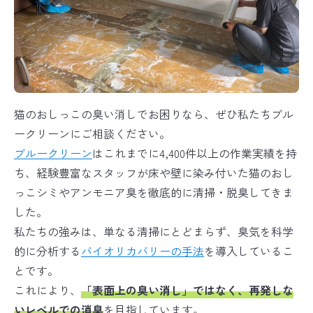
猫のおしっこの臭い消しでお困りなら、ぜひ私たちブル
ークリーンにご相談ください。
ブルークリーン
はこれまでに4,400件以上の作業実績を持
ち、経験豊富なスタッフが床や壁に染み付いた猫のおし
っこシミやアンモニア臭を徹底的に清掃・脱臭してきま
した。
私たちの強みは、単なる清掃にとどまらず、臭気を科学
的に分析する
バイオリカバリーの手法
を導入しているこ
とです。
これにより、
「表面上の臭い消し」ではなく、再発しな
いレベルでの消臭
を目指しています。