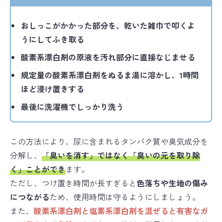
おしっこがかかった部分を、乾いた雑巾で叩くよ
うにしてふき取る
酸素系漂白剤の原液を汚れ部分に直接なじませる
規定量の酸素系漂白剤をぬるま湯に溶かし、1時間
ほど浸け置きする
最後に洗濯機でしっかり洗う
この方法により、尿に含まれるタンパク質や臭気成分を
分解し、
「臭いを消す」ではなく「臭いの元を取り除
く」ことができ
ます。
ただし、つけ置き時間が長すぎると
色落ちや生地の傷み
につながる
ため、使用時間は守るようにしましょう。
また、
酸素系漂白剤と塩素系漂白剤を混ぜると有害なガ