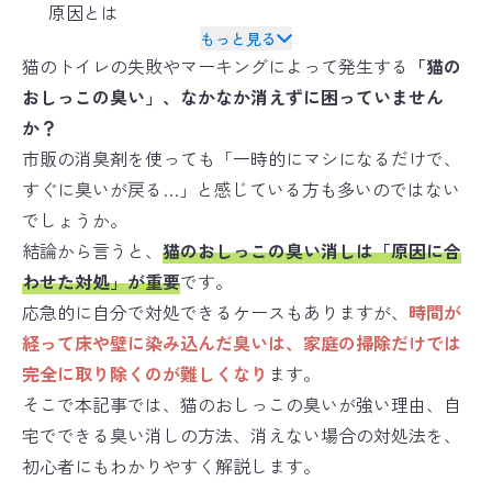
バイオリカバリー
は米国ABRAの規格を
®
原因とは
日本国内向けに適応した空間衛生のための規格です
もっと見る
猫のトイレの失敗やマーキングによって発生する
「猫の
おしっこの臭い」、なかなか消えずに困っていません
か？
市販の消臭剤を使っても「一時的にマシになるだけで、
すぐに臭いが戻る…」と感じている方も多いのではない
でしょうか。
結論から言うと、
猫のおしっこの臭い消しは「原因に合
わせた対処」が重要
です。
応急的に自分で対処できるケースもありますが、
時間が
経って床や壁に染み込んだ臭いは、家庭の掃除だけでは
完全に取り除くのが難しくなり
ます。
そこで本記事では、猫のおしっこの臭いが強い理由、自
宅でできる臭い消しの方法、消えない場合の対処法を、
初心者にもわかりやすく解説します。