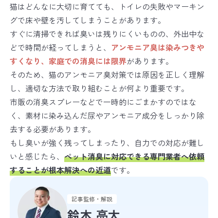
猫はどんなに大切に育てても、トイレの失敗やマーキン
グで床や壁を汚してしまうことがあります。
すぐに清掃できれば臭いは残りにくいものの、外出中な
どで時間が経ってしまうと、
アンモニア臭は染みつきや
すくなり、家庭での消臭には限界
があります。
そのため、猫のアンモニア臭対策では原因を正しく理解
し、適切な方法で取り組むことが何より重要です。
市販の消臭スプレーなどで一時的にごまかすのではな
く、素材に染み込んだ尿やアンモニア成分をしっかり除
去する必要があります。
もし臭いが強く残ってしまったり、自力での対応が難し
いと感じたら、
ペット消臭に対応できる専門業者へ依頼
することが根本解決への近道
です。
記事監修・解説
無料ダウンロード
鈴木 亮太