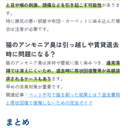
と目や喉の刺激、頭痛などを引き起こす可能性
がありま
す。
特に換気の悪い部屋や布団・カーペットに染み込んだ場
合は注意が必要です。
猫のアンモニア臭は引っ越しや賃貸退去
時に問題になる？
猫のアンモニア臭は床材や壁紙に強く染みつき、
通常清
掃では消えにくいため、退去時に原状回復費用が高額請
求されるケースもあり
ます。
早めの消臭対策が重要です。
関連記事：
ペット不可で猫を飼った結果とは？退去費用
と原状回復で後悔しないための完全ガイド
まとめ