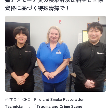
資格に基づく特殊清掃で！
※写真：IICRC「
Fire and Smoke Restoration
Technician
」、「
Trauma and Crime Scene