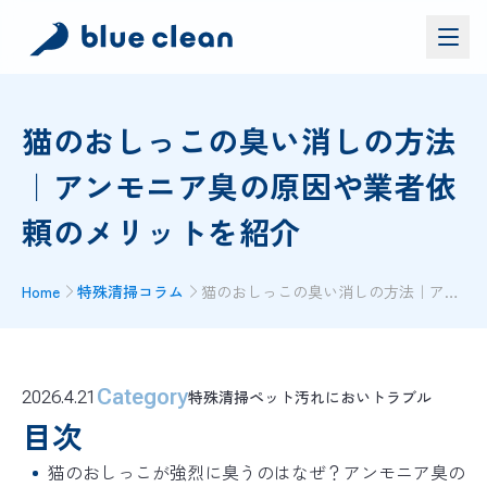
サービス
猫のおしっこの臭い消しの方法
バイオリカバリー
®
｜アンモニア臭の原因や業者依
施工実績
頼のメリットを紹介
ブルークリーンについて
お問い合わせ
Home
特殊清掃コラム
猫のおしっこの臭い消しの方法｜アンモニア臭の原因や業者依頼のメリットを紹介
資料ダウンロード
お問い合わせ
Category
特殊清掃
ペット汚れ
においトラブル
2026.4.21
お電話でのお問い合わせ
0120-552-052
目次
猫のおしっこが強烈に臭うのはなぜ？アンモニア臭の