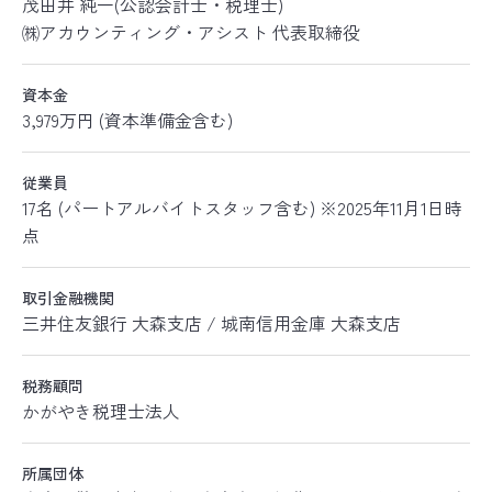
茂田井 純一(公認会計士・税理士)
㈱アカウンティング・アシスト 代表取締役
資本金
3,979万円 (資本準備金含む)
従業員
17名 (パートアルバイトスタッフ含む) ※2025年11月1日時
点
取引金融機関
三井住友銀行 大森支店 / 城南信用金庫 大森支店
税務顧問
かがやき税理士法人
所属団体