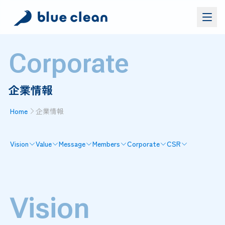
Corporate
サービス
バイオリカバリー
®
企業情報
施工実績
ブルークリーンについて
Home
企業情報
お問い合わせ
Vision
Value
Message
Members
Corporate
CSR
資料ダウンロード
お問い合わせ
お電話でのお問い合わせ
0120-552-052
Vision