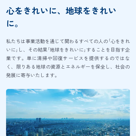
バイオリカバリー
は米国ABRAの規格を
®
心をきれいに、地球をきれい
日本国内向けに適応した空間衛生のための規格です
に。
私たちは事業活動を通じて関わるすべての人の｢心をきれ
いに｣し、その結果｢地球をきれいに｣することを目指す企
業です。単に清掃や回復サービスを提供するのではな
く、限りある地球の資源とエネルギーを保全し、社会の
発展に寄与いたします。