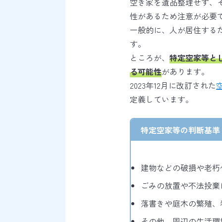
空き家を遺品整理せず、
性があるため注意が必要
一般的に、人が居住する
す。
ところが、
特定空家等と
る可能性
があります。
2023年12月に改訂された
定義しています。
特定空家等の判断基準（
建物などの破損や老朽
ごみの放置や不法投棄
落書きや庭木の繁殖、
その他、周辺の生活環