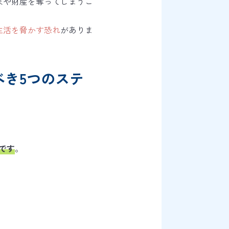
家や財産を奪ってしまうこ
生活を脅かす恐れ
がありま
き5つのステ
です
。