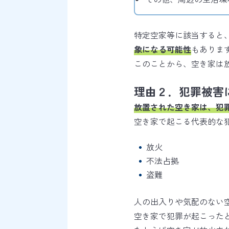
特定空家等に該当すると
象になる可能性
もありま
このことから、空き家は
理由２．犯罪被害
放置された空き家は、犯
空き家で起こる代表的な
放火
不法占拠
盗難
人の出入りや気配のない
空き家で犯罪が起こった