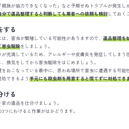
「親族が協力できなくなった」など予期せぬトラブルが発生し
自分で遺品整理すると判断しても業者への依頼も検討
しておく
をする
には、害虫が繁殖している可能性がありますので、
遺品整理を
て害虫駆除
をしましょう。
りが充満しているため、アレルギーや皮膚炎を発症してしまう
し、換気をしてから害虫駆除をはじめましょう。
理をおこなっている最中に、思わぬ場所で害虫に遭遇する可能
対処できるよう
手元にも殺虫剤を用意すると慌てずに対処でき
分ける
き家の遺品を仕分けましょう。
の3つにわけると作業がはかどります。