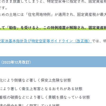
そのまま放置してしまうと、特定空家等に指定され、固定資産
です。
ための土地には「住宅用地特例」が適用され、固定資産税が最大
して「勧告」を受けると、この特例措置が解除され、固定資産税
空家法基本指針及び特定空家等ガイドライン（改正版）
では、
2023年12月改訂）
化により倒壊など著しく保安上危険な状態
により著しく衛生上有害となるおそれがある状態
看板の破損などにより著しく景観を損なっている状態
境の保全を著しく阻害している状態