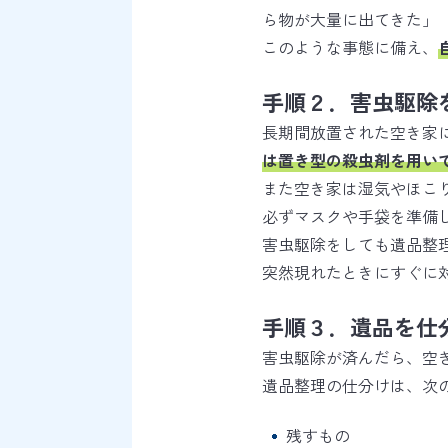
ら物が大量に出てきた」
このような事態に備え、
手順２．害虫駆除
長期間放置された空き家
は置き型の殺虫剤を用い
また空き家は湿気やほこ
必ずマスクや手袋を準備
害虫駆除をしても遺品整
突然現れたときにすぐに
手順３．遺品を仕
害虫駆除が済んだら、空
遺品整理の仕分けは、次
残すもの