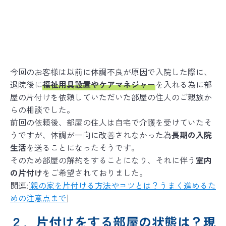
今回のお客様は以前に体調不良が原因で入院した際に、
退院後に
福祉用具設置やケアマネジャー
を入れる為に部
屋の片付けを依頼していただいた部屋の住人のご親族か
らの相談でした。
前回の依頼後、部屋の住人は自宅で介護を受けていたそ
うですが、体調が一向に改善されなかった為
長期の入院
生活
を送ることになったそうです。
そのため部屋の解約をすることになり、それに伴う
室内
の片付け
をご希望されておりました。
関連:[
親の家を片付ける方法やコツとは？うまく進めるた
めの注意点まで
]
２．片付けをする部屋の状態は？現