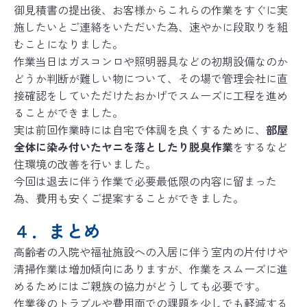
御見積書の提出後、お客様からこれらの作業をすぐに実
施したいとご連絡をいただいた為、速やかに段取りを組
むことになりました。
作業当日はガスコンロや照明器具などの初期設備なのか
どうか判断が難しい物について、その場で管理会社に直
接確認をしていただけたおかげでスムーズに工程を進め
ることができました。
実は前回作業時には自宅で体調を良くするために、
部屋
全体に染み付いたヤニを落としたり脱臭作業
をするなど
住環境の改善を行いました。
今回は退去に伴う作業で必要最低限の内容に留まった
為、費用も安くご提案することができました。
４．まとめ
高齢者の入院や福祉施設への入居に伴う室内の片付けや
清掃作業は増加傾向にありますが、作業をスムーズに進
めるためにはご親族の協力がどうしても必要です。
作業後のトラブルや費用面での課題を少しでも軽減する