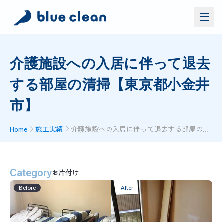
サービス
介護施設への入居に伴って退去
バイオリカバリー
®
する部屋の清掃【東京都小金井
施工実績
ブルークリーンについて
市】
お問い合わせ
Home
施工実績
介護施設への入居に伴って退去する部屋の清掃【東京都小金井市】
資料ダウンロード
お問い合わせ
Category
お片付け
お電話でのお問い合わせ
Before
After
0120-552-052