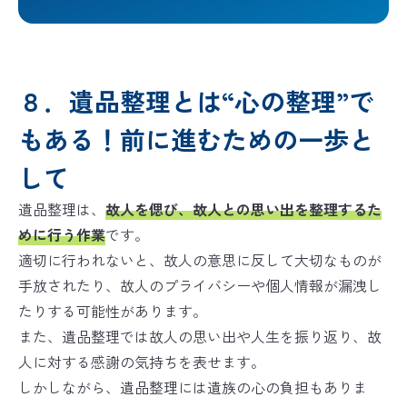
８．遺品整理とは“心の整理”で
もある！前に進むための一歩と
して
遺品整理は、
故人を偲び、故人との思い出を整理するた
めに行う作業
です。
適切に行われないと、故人の意思に反して大切なものが
手放されたり、故人のプライバシーや個人情報が漏洩し
たりする可能性があります。
また、遺品整理では故人の思い出や人生を振り返り、故
人に対する感謝の気持ちを表せます。
しかしながら、遺品整理には遺族の心の負担もありま
無料ダウンロード