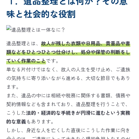
１．遺品整理とは何か？その意
味と社会的な役割
遺品整理とは、
故人が残した衣類や日用品、貴重品や書
類などをひとつひとつ仕分けし、処分や保管の判断をし
ていく作業のこと
です。
単なる片付けではなく、故人の人生を受け止め、ご遺族
の気持ちに寄り添いながら進める、大切な節目でもあり
ます。
また、遺品の中には相続や税務に関係する書類、債務や
契約情報なども含まれており、遺品整理を行うことで、
こうした
法的・経済的な手続きが円滑に進むという実務
的な意義
もあります。
しかし、身近な人を亡くした直後にこうした作業に向き
合うのは、ご遺族にとって大きな心理的負担となるのが