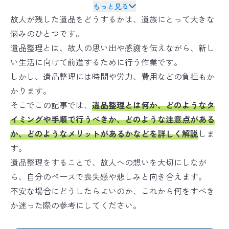
バイオリカバリー
は米国ABRAの規格を
®
もっと見る
日本国内向けに適応した空間衛生のための規格です
故人が残した遺品をどうするかは、遺族にとって大きな
悩みのひとつです。
遺品整理とは、故人の思い出や感謝を伝えながら、新し
い生活に向けて前進するために行う作業です。
しかし、遺品整理には時間や労力、費用などの負担もか
かります。
そこでこの記事では、
遺品整理とは何か、どのようなタ
イミングや手順で行うべきか、どのような注意点がある
か、どのようなメリットがあるかなどを詳しく解説
しま
す。
遺品整理をすることで、故人への想いを大切にしなが
ら、自分のペースで喪失感や悲しみと向き合えます。
不安な場合にどうしたらよいのか、これから何をすべき
か迷った際の参考にしてください。