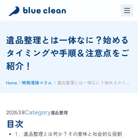
サービス
遺品整理とは一体なに？始める
バイオリカバリー
®
タイミングや手順＆注意点をご
施工実績
紹介！
ブルークリーンについて
お問い合わせ
Home
特殊清掃コラム
遺品整理とは一体なに？始めるタイミングや手順＆注意点をご紹介！
資料ダウンロード
お問い合わせ
Category
遺品整理
2026.3.8
お電話でのお問い合わせ
0120-552-052
目次
１．遺品整理とは何か？その意味と社会的な役割