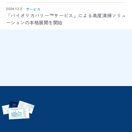
バイオリカバリー
は米国ABRAの規格を
®
日本国内向けに適応した空間衛生のための規格です
サービス
2024.12.2
「バイオリカバリー™サービス」による高度清掃ソリュ
ーションの本格展開を開始
ownloads
ダウンロード
詳細にご覧いただけます