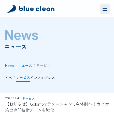
サービス
News
バイオリカバリー
®
施工実績
ニュース
ブルークリーンについて
お問い合わせ
Home
ニュース
サービス
サービス
すべて
インフォ
プレス
資料ダウンロード
お問い合わせ
お電話でのお問い合わせ
サービス
2025.12.4
0120-552-052
【お知らせ】Goldmorrテクニシャン15名体制へ！カビ対
策の専門技術チームを強化