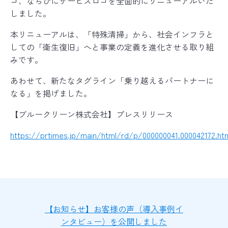
ゴ、ならびにサービスロゴを全面的にリニューアルいた
バイオリカバリー
は米国ABRAの規格を
®
しました。
日本国内向けに適応した空間衛生のための規格です
本リニューアルは、「特殊清掃」から、社会インフラと
しての「衛生復旧」へと事業の定義を進化させる取り組
みです。
あわせて、新たなタグライン「乗り越えるパートナーに
なる」を掲げました。
【ブルークリーン株式会社】プレスリリース
https://prtimes.jp/main/html/rd/p/000000041.000042172.ht
【お知らせ】お客様の声（導入事例イ
ンタビュー）を公開しました