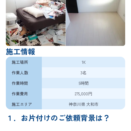
バイオリカバリー
は米国ABRAの規格を
®
日本国内向けに適応した空間衛生のための規格です
施工情報
施工場所
1K
作業人数
3名
作業時間
5時間
作業費用
275,000円
施工エリア
神奈川県 大和市
１．お片付けのご依頼背景は？