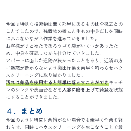
今回は特別な捜索物は無く部屋にあるものは全撤去との
ことでしたので、残置物の撤去と生もの中身だしを同時
におこないながら作業を進めていきました。
お客様がまとめたであろうゴミ袋がいくつかあったた
め、中身を確認しながら仕分けていきました。
アパートに面した道路が狭かったこともあり、近隣の方
に迷惑が掛からないよう搬出作業を素早く終わらせハウ
スクリーニングに取り掛かりました。
汚れは薬品を使用すると簡単に落とすことができ
キッチ
ンのシンクや洗面台などを
入念に磨き上げて
綺麗な状態
にすることができました。
４．まとめ
今回のように時間に余裕がない場合でも素早く作業を終
わらせ、同時にハウスクリーニングをおこなうことで最