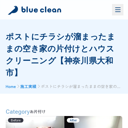
サービス
ポストにチラシが溜まったま
バイオリカバリー
®
まの空き家の片付けとハウス
施工実績
ブルークリーンについて
クリーニング【神奈川県大和
お問い合わせ
市】
Home
施工実績
ポストにチラシが溜まったままの空き家の片付けとハウスクリーニング【神奈川県大和市】
資料ダウンロード
お問い合わせ
お電話でのお問い合わせ
Category
0120-552-052
お片付け
Before
After