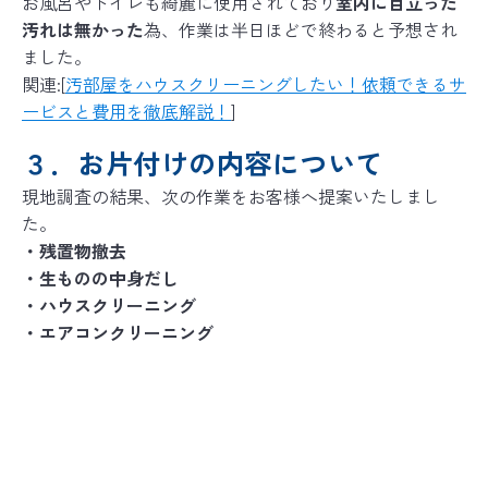
お風呂やトイレも綺麗に使用されており
室内に目立った
汚れは無かった
為、作業は半日ほどで終わると予想され
ました。
関連:[
汚部屋をハウスクリーニングしたい！依頼できるサ
ービスと費用を徹底解説！
]
３．お片付けの内容について
現地調査の結果、次の作業をお客様へ提案いたしまし
た。
・残置物撤去
・生ものの中身だし
・ハウスクリーニング
・エアコンクリーニング