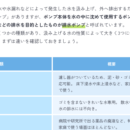
水や水漏れなどによって発生した水を汲み上げ、外へ排出する
ンプ」がありますが、
ポンプ本体を水の中に沈めて使用するポ
などの排水を目的としたものが
排水ポンプ
と呼ばれています。
くつかの種類があり、汲み上げる水の性質によって大きく3つに
、まずは違いを確認しておきましょう。
類
概要
濾し器がついているため、泥・砂・ゴ
応可能。 床下浸水や床上浸水など、家
で使う。
ゴミを含まないきれいな水専用。 散水
水の排水には不向き。
病院や研究所で出る薬品の廃液など、
家庭で使う場面はほとんどない。