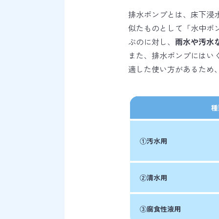
排水ポンプとは、床下浸
似たものとして「水中ポ
ぶのに対し、
雨水や汚水
また、排水ポンプにはい
適した使い方があるため
種
①汚水用
②清水用
③腐食性液用