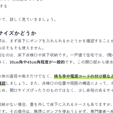
する
いて、詳しく見ていきましょう。
サイズかどうか
際は、まず床下にポンプを入れられるかどうかを確認すること
ればそもそも使えません。
的なのは、床下点検口や床下収納です。一戸建て住宅では、1階
多く、
30cm角や45cm角程度が一般的
です。この開口部から排
本体の直径や高さだけでなく、
持ち手や電源コードの付け根な
確認
しましょう。また、点検口の位置や周囲の構造によって、
ため、開口サイズぴったりのものではなく、少し余裕のあるサ
収納がない場合、畳を外して床下に入れるケースもありますが
です。その場合は、無理にポンプを使おうとせず、専門業者へ