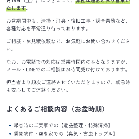
月16日（土）】
につきまして、
弊社は通常どおり営業い
バイオリカバリー
は米国ABRAの規格を
®
たします
。
日本国内向けに適応した空間衛生のための規格です
お盆期間中も、清掃・消臭・復旧工事・調査業務など、
各種対応を平常通り行っております。
ご相談・お見積依頼など、お気軽にお問い合わせくださ
い。
なお、お電話での対応は営業時間内のみとなりますが、
メール・LINEでのご相談は24時間受け付けております。
担当者より順次ご連絡させていただきますので、緊急時
も安心してご連絡ください。
よくあるご相談内容（お盆時期）
帰省時のご実家での【遺品整理・特殊清掃】
賃貸物件・空き家での【臭気・害虫トラブル】