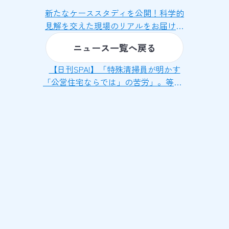
新たなケーススタディを公開！科学的
見解を交えた現場のリアルをお届けし
ます
ニュース一覧へ戻る
【日刊SPA!】「特殊清掃員が明かす
「公営住宅ならでは」の苦労」。等、3
本の記事が公開されました【定期連
載】