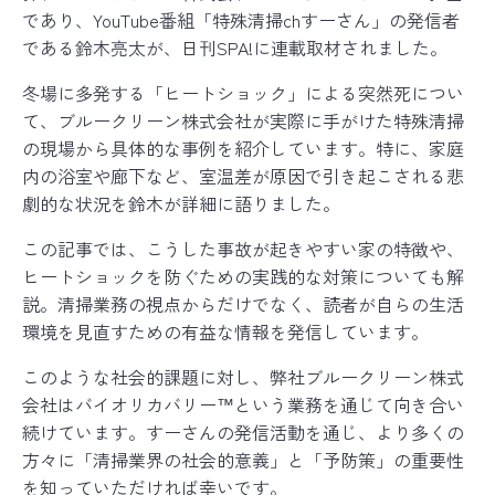
バイオリカバリー
は米国ABRAの規格を
®
であり、YouTube番組「特殊清掃chすーさん」の発信者
日本国内向けに適応した空間衛生のための規格です
である鈴木亮太が、日刊SPA!に連載取材されました。
冬場に多発する「ヒートショック」による突然死につい
て、ブルークリーン株式会社が実際に手がけた特殊清掃
の現場から具体的な事例を紹介しています。特に、家庭
内の浴室や廊下など、室温差が原因で引き起こされる悲
劇的な状況を鈴木が詳細に語りました。
この記事では、こうした事故が起きやすい家の特徴や、
ヒートショックを防ぐための実践的な対策についても解
説。清掃業務の視点からだけでなく、読者が自らの生活
環境を見直すための有益な情報を発信しています。
このような社会的課題に対し、弊社ブルークリーン株式
会社はバイオリカバリー™という業務を通じて向き合い
続けています。すーさんの発信活動を通じ、より多くの
方々に「清掃業界の社会的意義」と「予防策」の重要性
を知っていただければ幸いです。