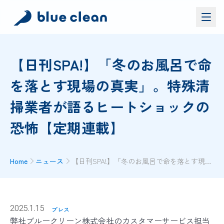
サービス
【日刊SPA!】「冬のお風呂で命
バイオリカバリー
®
を落とす現場の真実」。特殊清
施工実績
掃業者が語るヒートショックの
ブルークリーンについて
お問い合わせ
恐怖【定期連載】
資料ダウンロード
お問い合わせ
Home
ニュース
【日刊SPA!】「冬のお風呂で命を落とす現場の真実」。特殊清掃業者が語るヒートショックの恐怖【定期連載】
お電話でのお問い合わせ
0120-552-052
2025.1.15
プレス
弊社ブルークリーン株式会社のカスタマーサービス担当