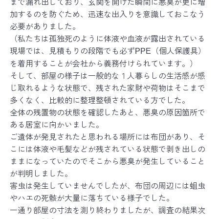
まで漏れ出しており、玄関を開けた瞬間に悪臭が更に増
加するのを防ぐため、迅速な出入りを意識しておこなう
必要がありました。
（私たちは孤独死のように体液や血液が露出されている
現場では、見積もりの段階でも必ず
（個人保護具）
PPE
を着用することが会社から義務付けられています。）
そして、部屋の様子は一般的な１人暮らしの生活感が感
じ取れるような状態で、残された家財や荷物はそこまで
多くなく、比較的に整理整頓されている方でした。
全体の残置物の状態を確認したあと、悪臭の原因箇所で
ある居室に向かいました。
ご遺体が発見されたと思われる場所には布団があり、そ
こには体液や毛髪などが残されている状態で剥き出しの
ままになっていたのでそこから悪臭が発生していること
が判明しました。
害虫は発生していませんでしたが、布団の周辺には蛆虫
やハエの死骸が大量に落ちている様子でした。
一通り部屋の寸法を測り終わりましたが、調査の結果次