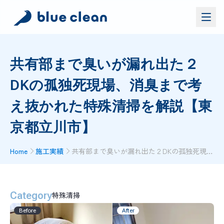
サービス
共有部まで臭いが漏れ出た２
バイオリカバリー
®
DKの孤独死現場、消臭まで考
施工実績
ブルークリーンについて
え抜かれた特殊清掃を解説【東
お問い合わせ
京都立川市】
Home
施工実績
共有部まで臭いが漏れ出た２DKの孤独死現場、消臭まで考え抜かれた特殊清掃を解説【東京都立川市】
資料ダウンロード
お問い合わせ
お電話でのお問い合わせ
Category
0120-552-052
特殊清掃
Before
After