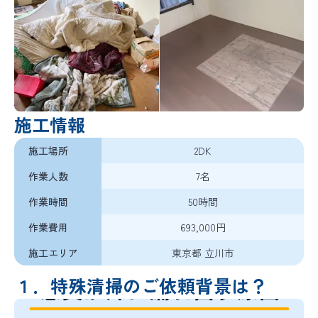
バイオリカバリー
は米国ABRAの規格を
®
日本国内向けに適応した空間衛生のための規格です
施工情報
施工場所
2DK
作業人数
7名
作業時間
50時間
作業費用
693,000円
施工エリア
東京都 立川市
１．特殊清掃のご依頼背景は？